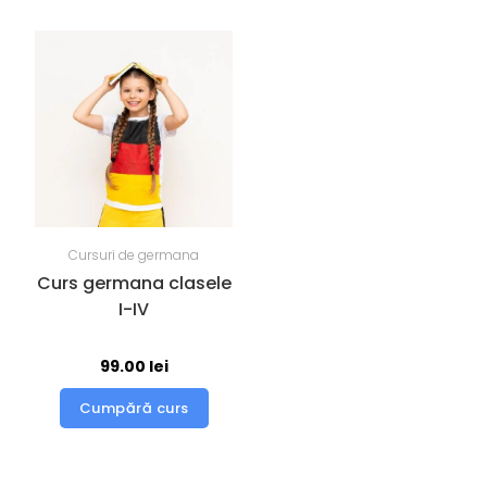
Cursuri de germana
Curs germana clasele
I-IV
99.00
lei
Cumpără curs