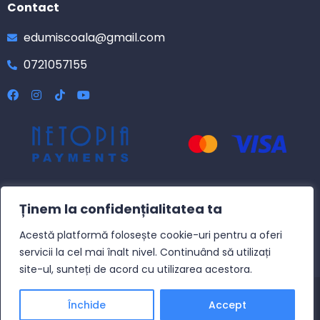
Contact
edumiscoala@gmail.com
0721057155
Ținem la confidențialitatea ta
Acestă platformă folosește cookie-uri pentru a oferi
servicii la cel mai înalt nivel. Continuând să utilizați
site-ul, sunteți de acord cu utilizarea acestora.
© Copyright 2023 edumi.ro – Realizat în cadrul proiectului –
Închide
Accept
Wacademy.ro