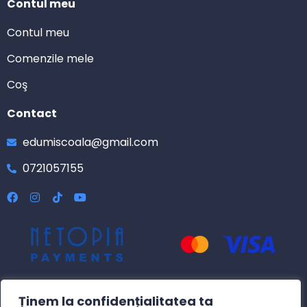
Contul meu
Contul meu
Comenzile mele
Coş
Contact
edumiscoala@gmail.com
0721057155
Ținem la confidențialitatea ta