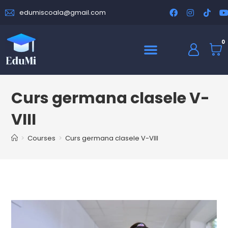
edumiscoala@gmail.com
0
Despre noi
Curs germana clasele V-
VIII
>
Courses
>
Curs germana clasele V-VIII